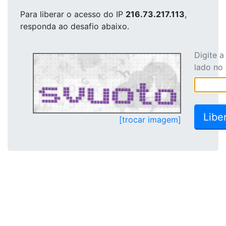
Para liberar o acesso
do IP
216.73.217.113
,
responda ao desafio abaixo.
Digite 
lado no
[trocar imagem]